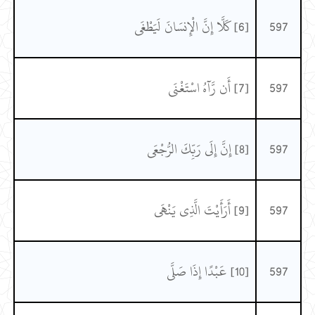
597
[6] كَلَّا إِنَّ الْإِنسَانَ لَيَطْغَى
597
[7] أَن رَّآهُ اسْتَغْنَى
597
[8] إِنَّ إِلَى رَبِّكَ الرُّجْعَى
597
[9] أَرَأَيْتَ الَّذِي يَنْهَى
597
[10] عَبْدًا إِذَا صَلَّى