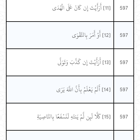
597
[11] أَرَأَيْتَ إِن كَانَ عَلَى الْهُدَى
597
[12] أَوْ أَمَرَ بِالتَّقْوَى
597
[13] أَرَأَيْتَ إِن كَذَّبَ وَتَوَلَّى
597
[14] أَلَمْ يَعْلَمْ بِأَنَّ اللَّهَ يَرَى
597
[15] كَلَّا لَئِن لَّمْ يَنتَهِ لَنَسْفَعًا بِالنَّاصِيَةِ