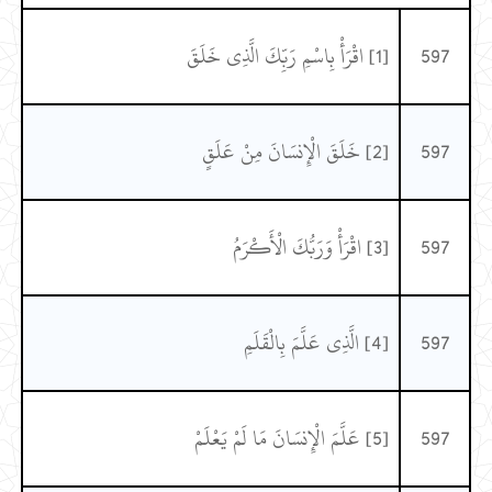
597
[1] اقْرَأْ بِاسْمِ رَبِّكَ الَّذِي خَلَقَ
597
[2] خَلَقَ الْإِنسَانَ مِنْ عَلَقٍ
597
[3] اقْرَأْ وَرَبُّكَ الْأَكْرَمُ
597
[4] الَّذِي عَلَّمَ بِالْقَلَمِ
597
[5] عَلَّمَ الْإِنسَانَ مَا لَمْ يَعْلَمْ