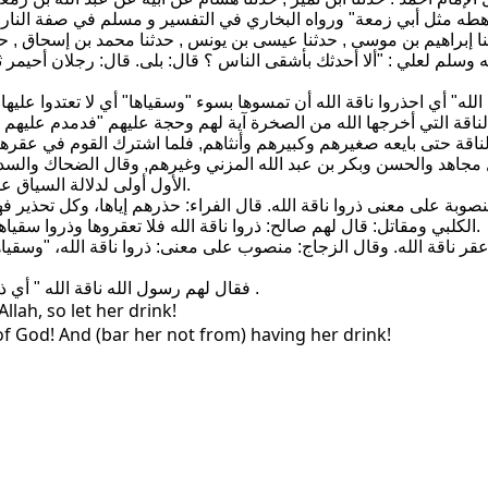
هطه مثل أبي زمعة" ورواه البخاري في التفسير و مسلم في صفة النار و
حدثنا إبراهيم بن موسى , حدثنا عيسى بن يونس , حدثنا محمد بن إسحاق
 وسلم لعلي : "ألا أحدثك بأشقى الناس ؟ قال: بلى. قال: رجلان أحيمر ث
 الله" أي احذروا ناقة الله أن تمسوها بسوء "وسقياها" أي لا تعتدوا عل
لناقة التي أخرجها الله من الصخرة آية لهم وحجة عليهم "فدمدم عليهم
 الناقة حتى بايعه صغيرهم وكبيرهم وأنثاهم, فلما اشترك القوم في عقرها
ال مجاهد والحسن وبكر بن عبد الله المزني وغيرهم, وقال الضحاك والسد
الأول أولى لدلالة السياق عليه والله أعلم. آخر تفسير سورة والشمس وضحاها, ولله الحمد والمنة.
الكلبي ومقاتل: قال لهم صالح: ذروا ناقة الله فلا تعقروها وذروا سقياها، وهو شربها من النهر فلا تعرضوا له يوم شربها فكذبوا بتحذيره إيهاهم.
13-" فقال لهم رسول الله ناقة الله " أي ذروا ناقة الله واحذروا عقرها " وسقياها " وسقيها فلا تذودوها عنها .
llah, so let her drink!
 of God! And (bar her not from) having her drink!