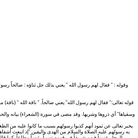
وقوله : " فقال لهم رسول الله " يعني بذلك جل ثناؤه : صالحاً رسول 
قوله تعالى:" فقال لهم رسول الله" يعني صالحاً. " ناقة الله " (ناقة) 
يخبر تعالى عن ثمود أنهم كذبوا رسولهم بسبب ما كانوا عليه من الطغي
به رسولهم عليه الصلاة والسلام من الهدى واليقين "إذ انبعث أشقاها
الرجل عزيزاً فيهم شريفاً في قومه نسيباً رئيساً مطاعاً, كما ق