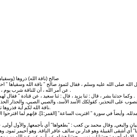
13 - (فقال لهم رسول الله) صالح (ناقة الله
الله صلى الله عليه وسلم ، فقال لثمود صالح " ناقة الله وسقياها " احذرو
عن أمر الله ، أن للناقة شرب يوم ، ولهم شرب يوم آخر ، غير يوم الناقة ، على ما قد بينت فيما مضى قبل .
وكما حدثنا بشر ، قال : ثنا يزيد ، قال : ثنا سعيد ، عن قتادة " فقال لهم رسول الله ناقة الله وسقياها " قسم الله الذي قسم لها من هذا الماء .
منصوب على التحذير، كقولكك الأسد الأسد، والصبي الصبي، والحذار الحذار.
ناقة الله لكم آية فذروها تأكل في أرض الله ولا تمسوها بسوء فيأخذكم عذاب أليم"[الأعراف:73].
ان والبغي, وقال محمد بن كعب : "بطغواها" أي بأجمعها, والأول أولى, ق
" أي أشقى القبيلة وهو قدار بن سالف عاقر الناقة, وهو أحيمر ثمود, وهو
ال الإمام أحمد : حدثنا ابن نمير , حدثنا هشام عن أبيه عن عبد الله بن