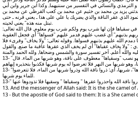
 الترمذي والنسائي في التفسير من سننيهما, وكذا ابن جرير وابن أبي
 , حدثني يزيد بن محمد بن خثيم عن محمد بن كعب القرظي عن محمد بن
مود الذي عقر الناقة والذي يضربك يا علي على هذا ـ يعني قرنه ـ حتى
تبتل منه هذه" يعني لحيته.
يها في سقياها فإن لها شرب يوم ولكم شرب يوم معلوم, قال الله تعالى:
 ربهم بذنبهم" أي غضب عليهم فدمر عليهم "فسواها" أي فجعل العقوبة
 دمدم الله عليهم بذنبهم فسواها. وقوله تعالى: "ولا يخاف" وقرىء فلا
ي : "ولا يخاف عقباها" أي لم يخف الذي عقرها عاقبة ما صنع, والقول
13- "فقال لهم رسول الله" يعني صالحاً "ناقة الله" قال الزجاج: ناقة الله منصوبة على معنى ذروا ناقة الله. قال الفراء: حذرهم إياها، وكل تحذير فهو نصب "وسقياها" معطوف على ناقة، وهو شربها من الماء. قال
13- "فقال لهم رسول الله"، صالح عليه السلام، "ناقة الله"، أي احذروا عقر ناقة الله. وقال الزجاج: منصوب على معنى: ذروا ناقة الله، "وسقياها"، شربها، أي: ذروا ناقة الله وذروا شربها من الماء، فلا تتعرضوا
للماء يوم شربها.
13. And the messenger of Allah said: It is the she camel of A
13 - But the apostle of God said to them: It is a She camel