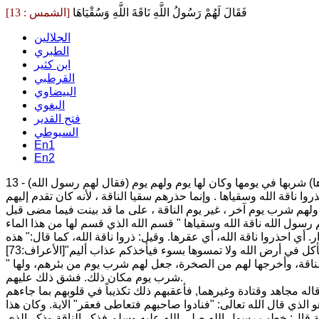
فَقَالَ لَهُمْ رَسُولُ اللَّهِ نَاقَةَ اللَّهِ وَسُقْيَاهَا
[الشمس : 13]
الجلالين
الطبري
ابن كثير
القرطبي
البيضاوي
البغوي
فتح القدير
السيوطي
En1
En2
) ذروها (وسقياها) شربها في يومها وكان لها يوم ولهم يوم
ا ناقة الله وسقياها . وإنما حذرهم سقيا الناقة ، لأنه كان تقدم إليهم
 أي احذروا ناقة الله، أي عقرها. وقيل: ذروا ناقة الله، كما قال:" هذه
" وسقياها" أي ذروها وشربها. وقد مضى في سورة (الشعراء) بيانه والحمدلله. وأيضاً في سورة " اقتربت الساعة" [القمر:1]. فإنهم لما اقترحوا الناقة، وأخرجها لهم من الصخرة، جعل لهم شرب يوم من بئرهم، ولها
شرب يوم مكان ذلك. فشق ذلك عليهم.
اله مجاهد وقتادة وغيرهما, فأعقبهم ذلك تكذيباً في قلوبهم بما جاءهم
 الذي قال الله تعالى: "فنادوا صاحبهم فتعاطى فعقر" الاية. وكان هذا
 زمعة قال: خطب رسول الله صلى الله عليه وسلم فذكر الناقة وذكر الذي