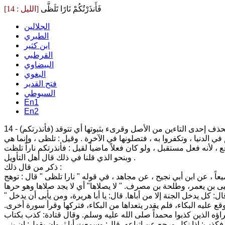
فَأَنذَرْتُكُمْ نَارًا تَلَظَّى
[الليل : 14]
الجلالين
الطبري
ابن كثير
القرطبي
البيضاوي
البغوي
فتح القدير
السيوطي
En1
En2
اً تلظَّى) بحذف إحدى التاءين من الأصل وقرىء بثبوتها أي تتوقد
في الدنيا ، وتكفروا به ، فتصلونها في الآخرة . وقيل : تلظى ، وإنما هي
وبنحو الذي قلنا في ذلك قال أهل التأويل .
ذكر من قال ذلك :
" إلا الأشقى" أي الشقي " الذي كذب " نبي الله محمد صلى الله عليه وسلم" وتولى " أي أعرض عن الإيمان .وروى مكحول عن أبي هريرة قال: كل يدخل الجنة إلا من أباها. قال: يا أبا هريرة، ومن يأبى أن يدخل
قع عليه البكاء، فلم يقدر يتعداها من البكاء، فتركها وقرأ سورة أخرى.
راؤه الذين كذبوا محمداً صلى الله عليه وسلم. وقال قتادة: كذب بكتاب
 فكذب: إذا نكل ورجع عن اتباعه. قال: وسمعت أبا ثروان يقول: إن بني