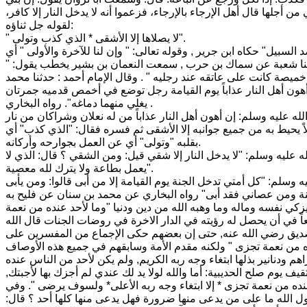
جلها قال أهل الإرجاء بالإرجاء، فزعموا أنه لا يدخل النار إلا كافر،
لقوله جل ثناؤه:
" لا يصلاها إلا الأشقى * الذي كذب وتولى".
لسبيل" حكاه ابن جرير , وقوله تعالى: " وإن لنا للآخرة والأولى " أي
, حدثنا شعبة عن سماك بن حرب , سمعت النعمان بن بشير يخطب يقول: "
صة كانت على عاتقه عند رجليه " . وقال الإمام أحمد : حدثنا محمد
ون أهل النار عذاباً يوم القيامة رجل توضع في أخمص قدميه جمرتان
يغلي منهما دماغه". رواه البخاري .
ه عليه وسلم: إن أهون أهل النار عذاباً من له نعلان وشراكان من نار
دخولاً يحيط به من جميع جوانبه إلا الأشقى ثم فسره فقال: "الذي كذب" أي
بقلبه "وتولى" أي عن العمل بجوارحه وأركانه.
 عليه وسلم: "لا يدخل النار إلا شقي قيل: ومن الشقي ؟ قال: الذي لا
يعمل بطاعة ولا يترك لله معصية".
وسلم: "كل أمتي تدخل الجنة يوم القيامة إلا من أبى قالوا: ومن يأبى
كي نفسه وماله وما وهبه الله من دين ودنيا "وما لأحد عنده من نعمة
اً في أن يحصل له رؤيته في الدار الاخرة في روضات الجنات قال الله
ديق رضي الله عنه, حتى إن بعضهم حكى الإجماع من المفسرين على
عنده من نعمة تجزى " ولكنه مقدم الأمة وسابقهم في جميع هذه الأوصاف
هم ودنانير بذلها ابتغاء وجه ربه الكريم, ولم يكن لأحد من الناس عنده
 يوم صلح الحديبية: أما والله لولا يد لك عندي لم أجزك بها لأجبتك,
نده من نعمة تجزى * إلا ابتغاء وجه ربه الأعلى* ولسوف يرضى ". وفي
ول الله ما على من يدعى منها ضرورة فهل يدعى منها كلها أحد ؟ قال: