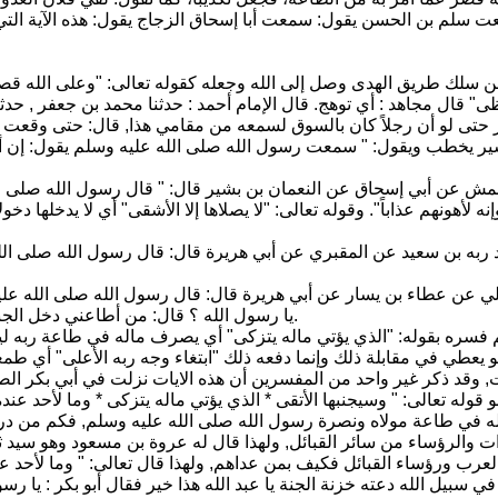
سلم بن الحسن يقول: سمعت أبا إسحاق الزجاج يقول: هذه الآية التي من أ
 من سلك طريق الهدى وصل إلى الله وجعله كقوله تعالى: "وعلى الله قصد ا
ً تلظى" قال مجاهد : أي توهج. قال الإمام أحمد : حدثنا محمد بن جعفر 
تى لو أن رجلاً كان بالسوق لسمعه من مقامي هذا, قال: حتى وقعت خمي
شير يخطب ويقول: " سمعت رسول الله صلى الله عليه وسلم يقول: إن أه
لأعمش عن أبي إسحاق عن النعمان بن بشير قال: " قال رسول الله صلى الل
نه لأهونهم عذاباً". وقوله تعالى: "لا يصلاها إلا الأشقى" أي لا يدخلها 
بد ربه بن سعيد عن المقبري عن أبي هريرة قال: قال رسول الله صلى الله
علي عن عطاء بن يسار عن أبي هريرة قال: قال رسول الله صلى الله عليه 
يا رسول الله ؟ قال: من أطاعني دخل الجنة ومن عصاني فقد أبى" رواه البخاري عن محمد بن سنان عن فليح به.
م فسره بقوله: "الذي يؤتي ماله يتزكى" أي يصرف ماله في طاعة ربه ليز
 يعطي في مقابلة ذلك وإنما دفعه ذلك "ابتغاء وجه ربه الأعلى" أي طمع
د ذكر غير واحد من المفسرين أن هذه الايات نزلت في أبي بكر الص
هو قوله تعالى: " وسيجنبها الأتقى * الذي يؤتي ماله يتزكى * وما لأحد 
 لأمواله في طاعة مولاه ونصرة رسول الله صلى الله عليه وسلم, فكم من درا
ت والرؤساء من سائر القبائل, ولهذا قال له عروة بن مسعود وهو سيد ثقيف
لعرب ورؤساء القبائل فكيف بمن عداهم, ولهذا قال تعالى: " وما لأحد ع
سبيل الله دعته خزنة الجنة يا عبد الله هذا خير فقال أبو بكر : يا رس