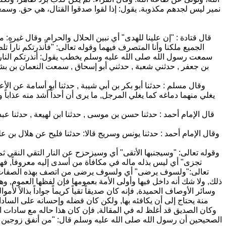
نمير ليس لجدهم مكذوبة. يقول: إذا لقوا صدقوا القتال، هي حق. وسمعت 
قال قتادة : "إن علينا للهدى" أي نبين الحلال والحرام, وقال غيره:
الجميع ملكنا وأنا المتصرف فيهما وقوله تعالى: "فأنذرتكم نارا
سمعت رسول الله صلى الله عليه وسلم يخطب يقول: أنذرتكم النار ح
بن جعفر , حدثني شعبة , حدثني أبو إسحاق , سمعت النعمان بن ب
وقال مسلم : حدثنا أبو بكر بن أبي شيبة , حدثنا أبو أسامة عن ا
يغلي منهما دماغه كما يغلي المرجل, ما يرى أن أحداً أشد منه عذاباً وإ
قال الإمام أحمد : حدثنا حسن بن موسى , حدثنا ابن لهيعة , حدثنا ع
وقال الإمام أحمد : حدثنا يونس وسريج قالا: حدثنا فليح عن هلال بن 
وقوله تعالى: "وسيجنبها الأتقى" أي وسيزحزح عن النار التقي النقي ث
تجزى" أي ليس بذله ماله في مكافأة من أسدى إليه معروفاً, فهو
تعالى:"ولسوف يرضى" أي ولسوف يرضى من اتصف بهذه الصفات, وق
ذلك, ولا شك أنه داخل فيها وأولى الأمة بعمومها فإن لفظها العموم, و
وسائر الأوصاف الحميدة, فإنه كان صديقاً تقياً كريماً جواداً بذالاً
منة يحتاج إلى أن يكافئه بها, ولكن كان فضله وإحسانه على السادا
وكان الصديق قد أغلظ له في المقالة, فإن كان هذا حاله مع سادات ا
الصحيحين أن رسول الله صلى الله عليه وسلم قال: "من أنفق زوجين في 