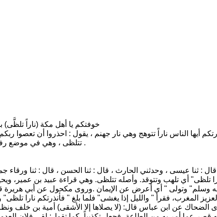
14 - (فأنذرتكم) خوفتكم يا أهل مكة (نار
تكم أيها الناس ناراً تتوهج وهي نار جهنم ، يقول : احذروا أن تعصوا ربكم 
تتلظى ، وهي في موضع رفع ، لأنه فعل مستقبل ، ولو كان فعلاً ماضياً لقيل : فأنذرتكم ناراً تلظت .
يز المغرب، فقرأ " والليل إذا يغشى" فلما بلغ " فأنذرتكم نارا تلظى" و
روى الضحاك عن ابن عباس قال: (لا يصلاها إلا الأشقى) أمية بن خلف ونظ
ه قصر عما أمر به من الطاعة، فجعل تكذيباً، كما تقول: لقي فلان العدو