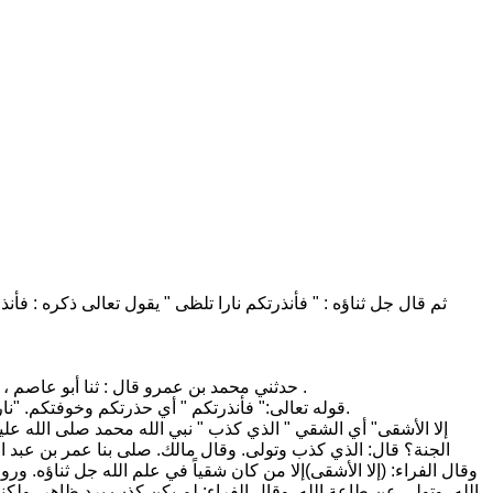
ثم قال جل ثناؤه : " فأنذرتكم نارا تلظى " يقول تعالى ذكره : فأنذر
حدثني محمد بن عمرو قال : ثنا أبو عاصم ، قال : ثنا عيسى ، وحدثني الحارث ، قال : ثنا الحسن ، قال : ثنا ورقاء جميعاً ، عن ابن أبي نجيح ، عن مجاهد ، في قوله " نارا تلظى " قال : توهج .
قوله تعالى:" فأنذرتكم " أي حذرتكم وخوفتكم. "نارا تلظى" أي تلهب وتتوقد. وأصله تتلظى. وهي قراءة عبيد بن عمير، ويحيى بن يعمر، وطلحة بن مصرف. " لا يصلاها" أي لا يجد صلاها وهو حرها.
الجنة؟ قال: الذي كذب وتولى. وقال مالك. صلى بنا عمر بن عبد العز
وقال الفراء: (إلا الأشقى)إلا من كان شقياً في علم الله جل ثناؤه. و
الله، وتولى عن طاعة الله. وقال الفراء: لم يكن كذب برد ظاهر، ولكن